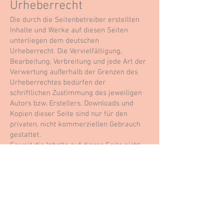
Urheberrecht
Die durch die Seitenbetreiber erstellten
Inhalte und Werke auf diesen Seiten
unterliegen dem deutschen
Urheberrecht. Die Vervielfältigung,
Bearbeitung, Verbreitung und jede Art der
Verwertung außerhalb der Grenzen des
Urheberrechtes bedürfen der
schriftlichen Zustimmung des jeweiligen
Autors bzw. Erstellers. Downloads und
Kopien dieser Seite sind nur für den
privaten, nicht kommerziellen Gebrauch
gestattet.
Soweit die Inhalte auf dieser Seite nicht
vom Betreiber erstellt wurden, werden
die Urheberrechte Dritter beachtet.
Insbesondere werden Inhalte Dritter als
solche gekennzeichnet. Sollten Sie
trotzdem auf eine
Urheberrechtsverletzung aufmerksam
werden, bitten wir um einen